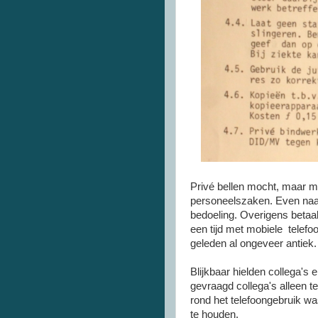
Privé bellen mocht, maar mo
personeelszaken. Even naar 
bedoeling. Overigens betaalde
een tijd met mobiele telefo
geleden al ongeveer antiek.
Blijkbaar hielden collega's
gevraagd collega's alleen t
rond het telefoongebruik wa
te houden.