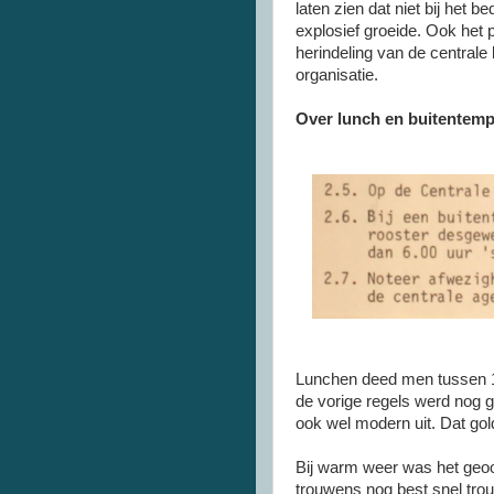
laten zien dat niet bij het b
explosief groeide. Ook het p
herindeling van de central
organisatie.
Over lunch en buitentemp
Lunchen deed men tussen 12
de vorige regels werd nog g
ook wel modern uit. Dat gold
Bij warm weer was het geoor
trouwens nog best snel tro