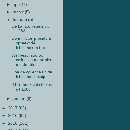
►
april
(4)
►
maart
(5)
▼
februari
(5)
De kantoorregels uit
1983
De minister-president
spreekt de
bibliotheken toe
Wel bezuinigd op
collecties maar niet
minder titel...
Hoe de collectie uit de
bibliotheek sluipt...
Bibliotheekstatistieken
uit 1868
►
januari
(6)
►
2017
(63)
►
2016
(83)
►
2015
(101)