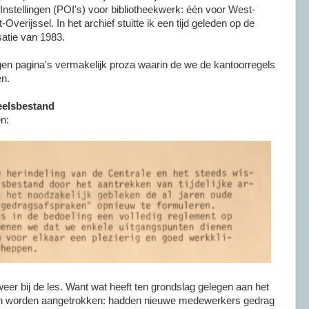
nstellingen (POI's) voor bibliotheekwerk: één voor West-
Overijssel. In het archief stuitte ik een tijd geleden op de
satie van 1983.
negen pagina's vermakelijk proza waarin de we de kantoorregels
en.
eelsbestand
en:
 weer bij de les. Want wat heeft ten grondslag gelegen aan het
ten worden aangetrokken: hadden nieuwe medewerkers gedrag