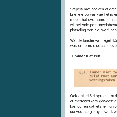
Stapels met boeken of catal
briefje erop van wie het i
moest het overnemen. In co
wisselende personeelsbesta
plotseling een nieuwe functi
Wat de functie van regel 4.5 
was er soms discussie over
Timmer niet zelf
Ook artikel 6.4 spreekt tot 
er medewerkers geweest die
kantoor en dat iets te ingr
die vooral zijn eigen werk 