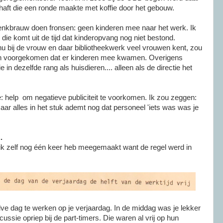
chaft die een ronde maakte met koffie door het gebouw.
wenkbrauw doen fronsen: geen kinderen mee naar het werk. Ik
 die komt uit de tijd dat kinderopvang nog niet bestond.
u bij de vrouw en daar bibliotheekwerk veel vrouwen kent, zou
ijn voorgekomen dat er kinderen mee kwamen. Overigens
e in dezelfde rang als huisdieren.... alleen als de directie het
e: help om negatieve publiciteit te voorkomen. Ik zou zeggen:
maar alles in het stuk ademt nog dat personeel 'iets was was je
.
at ik zelf nog één keer heb meegemaakt want de regel werd in
ve dag te werken op je verjaardag. In de middag was je lekker
cussie opriep bij de part-timers. Die waren al vrij op hun