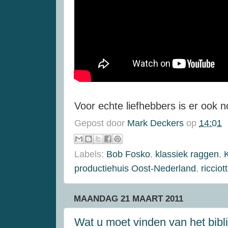
Voor echte liefhebbers is er ook 
Gepost door
Mark Deckers
op
14:01
Labels:
Bob Fosko
,
klassiek raggen
,
productiehuis Oost-Nederland
,
riccio
MAANDAG 21 MAART 2011
Wat u moet vinden van het bib