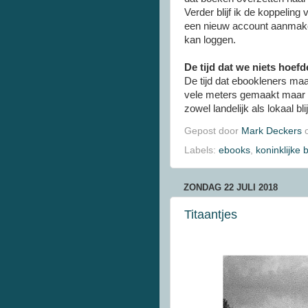
Verder blijf ik de koppeling
een nieuw account aanmaken
kan loggen.
De tijd dat we niets hoefd
De tijd dat ebookleners maa
vele meters gemaakt maar als
zowel landelijk als lokaal bl
Gepost door
Mark Deckers
Labels:
ebooks
,
koninklijke 
ZONDAG 22 JULI 2018
Titaantjes