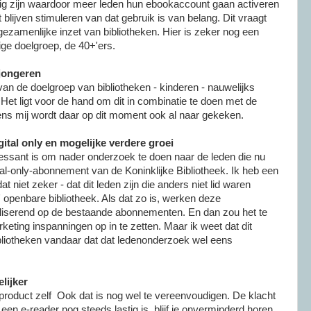
ig zijn waardoor meer leden hun ebookaccount gaan activeren
blijven stimuleren van dat gebruik is van belang. Dit vraagt
gezamenlijke inzet van bibliotheken. Hier is zeker nog een
dige doelgroep, de 40+'ers.
/jongeren
 van de doelgroep van bibliotheken - kinderen - nauwelijks
et ligt voor de hand om dit in combinatie te doen met de
ens mij wordt daar op dit moment ook al naar gekeken.
gital only en mogelijke verdere groei
teressant is om nader onderzoek te doen naar de leden die nu
al-only-abonnement van de Koninklijke Bibliotheek. Ik heb een
 niet zeker - dat dit leden zijn die anders niet lid waren
openbare bibliotheek. Als dat zo is, werken deze
liserend op de bestaande abonnementen. En dan zou het te
keting inspanningen op in te zetten. Maar ik weet dat dit
bibliotheken vandaar dat dat ledenonderzoek wel eens
lijker
t product zelf Ook dat is nog wel te vereenvoudigen. De klacht
en e-reader nog steeds lastig is, blijf je onverminderd horen.