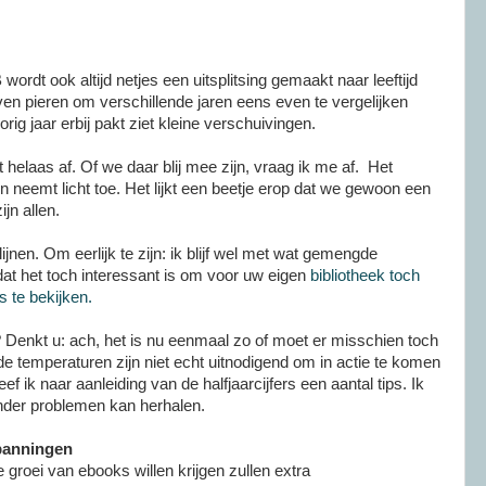
 wordt ook altijd netjes een uitsplitsing gemaakt naar leeftijd
even pieren om verschillende jaren eens even te vergelijken
ig jaar erbij pakt ziet kleine verschuivingen.
helaas af. Of we daar blij mee zijn, vraag ik me af. Het
 neemt licht toe. Het lijkt een beetje erop dat we gewoon een
jn allen.
lijnen. Om eerlijk te zijn: ik blijf wel met wat gemengde
at het toch interessant is om voor uw eigen
bibliotheek toch
s te bekijken.
Denkt u: ach, het is nu eenmaal zo of moet er misschien toch
de temperaturen zijn niet echt uitnodigend om in actie te komen
f ik naar aanleiding van de halfjaarcijfers een aantal tips. Ik
zonder problemen kan herhalen.
panningen
 groei van ebooks willen krijgen zullen extra