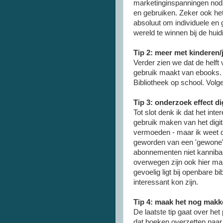
marketinginspanningen nod
en gebruiken. Zeker ook het 
absoluut om individuele en 
wereld te winnen bij de hui
Tip 2: meer met kinderen
Verder zien we dat de helft
gebruik maakt van ebooks. H
Bibliotheek op school. Volg
Tip 3: onderzoek effect di
Tot slot denk ik dat het in
gebruik maken van het digit
vermoeden - maar ik weet dat
geworden van een 'gewone' 
abonnementen niet kanniba
overwegen zijn ook hier mar
gevoelig ligt bij openbare 
interessant kon zijn.
Tip 4: maak het nog makke
De laatste tip gaat over he
dat boeken overzetten naar e