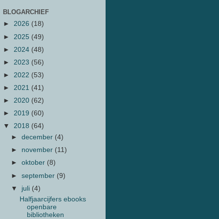
BLOGARCHIEF
►
2026
(18)
►
2025
(49)
►
2024
(48)
►
2023
(56)
►
2022
(53)
►
2021
(41)
►
2020
(62)
►
2019
(60)
▼
2018
(64)
►
december
(4)
►
november
(11)
►
oktober
(8)
►
september
(9)
▼
juli
(4)
Halfjaarcijfers ebooks
openbare
bibliotheken