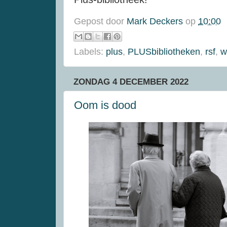
Gepost door
Mark Deckers
op
10:00
Labels:
plus
,
PLUSbibliotheken
,
rsf
,
w
ZONDAG 4 DECEMBER 2022
Oom is dood