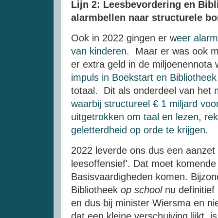
Lijn 2: Leesbevordering en Bib
alarmbellen naar structurele bo
Ook in 2022 gingen er w
eer alarm
van kinderen.
Maar er was ook mo
er extra geld in de miljoenennota
impuls in Boekstart en Bibliothee
totaal. Dit als onderdeel van het
m
waarbij structureel € 1 miljard voo
uitgetrokken om taal en lezen, re
geletterdheid op orde te krijgen.
2022 leverde ons dus een aanzet 
leesoffensief'. Dat moet komende 
Basisvaardigheden komen. Bijzond
Bibliotheek
op school
nu definitief
en dus bij minister Wiersma en nie
dat een kleine verschuiving lijkt, i