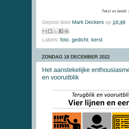
Tekst en beeld:
Gepost door
Mark Deckers
op
16:46
Labels:
foto
,
gedicht
,
kerst
ZONDAG 18 DECEMBER 2022
Het aanstekelijke enthousiasme 
en vooruitblik