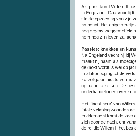
Als prins komt Willem II pas
in Engeland. Daarvoor lijdt 
strikte opvoeding van zijn va
na houdt. Het enige smetje 
nog ergens weggemoffeld mo
hem nog zijn leven zal acht
Passies: knokken en kuns
Na Engeland vecht hij bij W
maakt hij naam als moedige o
geknokt wordt is wel op jac
mislukte poging tot de verl
korzelige en niet te vermurw
op na het afketsen. De besc
onderhandelingen over konin
Het 'finest hour' van Willem 
fatale veldslag woonden de 
middernacht komt de koerie
zich door de nacht om vanaf
de rol die Willem II het be