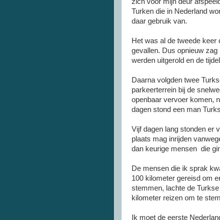
zich voor mijn deur afspeel
Turken die in Nederland w
daar gebruik van.
Het was al de tweede keer di
gevallen. Dus opnieuw zag i
werden uitgerold en de tijdel
Daarna volgden twee Turkse
parkeerterrein bij de snelwe
openbaar vervoer komen, n
dagen stond een man Turkse
Vijf dagen lang stonden er 
plaats mag inrijden vanweg
dan keurige mensen die gin
De mensen die ik sprak k
100 kilometer gereisd om er
stemmen, lachte de Turkse m
kilometer reizen om te st
Ik moet de eerste Nederland