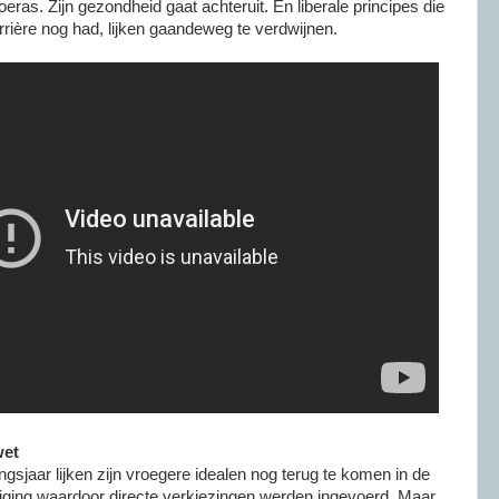
ras. Zijn gezondheid gaat achteruit. En liberale principes die
arrière nog had, lijken gaandeweg te verdwijnen.
wet
ringsjaar lijken zijn vroegere idealen nog terug te komen in de
ging waardoor directe verkiezingen werden ingevoerd. Maar