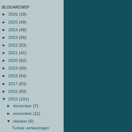
BLOGARCHIEF
►
2026
(18)
►
2025
(49)
►
2024
(48)
►
2023
(56)
►
2022
(53)
►
2021
(41)
►
2020
(62)
►
2019
(60)
►
2018
(64)
►
2017
(63)
►
2016
(83)
▼
2015
(101)
►
december
(7)
►
november
(11)
▼
oktober
(6)
Turkse verkiezingen