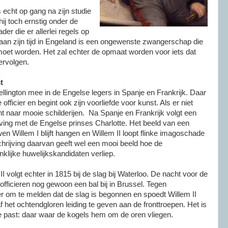
 echt op gang na zijn studie
hij toch ernstig onder de
der die er allerlei regels op
aan zijn tijd in Engeland is een ongewenste zwangerschap die
et worden. Het zal echter de opmaat worden voor iets dat
ervolgen.
t
ellington mee in de Engelse legers in Spanje en Frankrijk. Daar
fficier en begint ook zijn voorliefde voor kunst. Als er niet
ht naar mooie schilderijen. Na Spanje en Frankrijk volgt een
oving met de Engelse prinses Charlotte. Het beeld van een
en Willem I blijft hangen en Willem II loopt flinke imagoschade
hrijving daarvan geeft wel een mooi beeld hoe de
klijke huwelijkskandidaten verliep.
II volgt echter in 1815 bij de slag bij Waterloo. De nacht voor de
officieren nog gewoon een bal bij in Brussel. Tegen
r om te melden dat de slag is begonnen en spoedt Willem II
 het ochtendgloren leiding te geven aan de fronttroepen. Het is
ste past: daar waar de kogels hem om de oren vliegen.