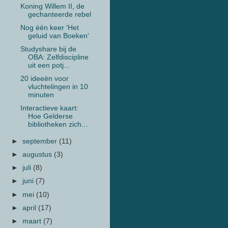
Koning Willem II, de
gechanteerde rebel
Nog één keer 'Het
geluid van Boeken'
Studyshare bij de
OBA: Zelfdiscipline
uit een potj...
20 ideeën voor
vluchtelingen in 10
minuten
Interactieve kaart:
Hoe Gelderse
bibliotheken zich...
►
september
(11)
►
augustus
(3)
►
juli
(8)
►
juni
(7)
►
mei
(10)
►
april
(17)
►
maart
(7)