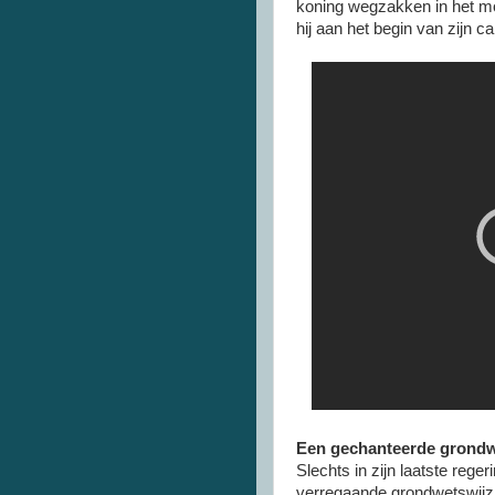
koning wegzakken in het moe
hij aan het begin van zijn c
Een gechanteerde grond
Slechts in zijn laatste rege
verregaande grondwetswijzi