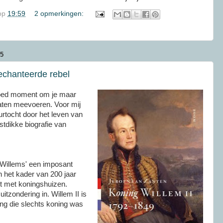
op
19:59
2 opmerkingen:
5
gechanteerde rebel
 goed moment om je maar
laten meevoeren. Voor mij
rtocht door het leven van
stdikke biografie van
.
'Willems' een imposant
in het kader van 200 jaar
et met koningshuizen.
uitzondering in. Willem II is
ing die slechts koning was