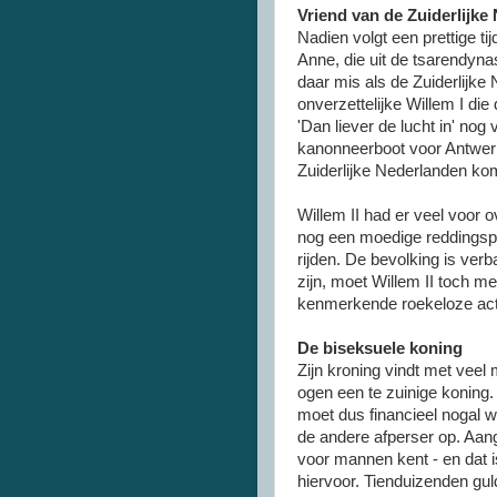
Vriend van de Zuiderlijke
Nadien volgt een prettige ti
Anne, die uit de tsarendyna
daar mis als de Zuiderlijke
onverzettelijke Willem I di
'Dan liever de lucht in' nog
kanonneerboot voor Antwerp
Zuiderlijke Nederlanden ko
Willem II had er veel voor 
nog een moedige reddingspo
rijden. De bevolking is ve
zijn, moet Willem II toch m
kenmerkende roekeloze act
De biseksuele koning
Zijn kroning vindt met veel
ogen een te zuinige koning
moet dus financieel nogal w
de andere afperser op. Aang
voor mannen kent - en dat i
hiervoor. Tienduizenden gu