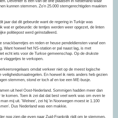
den. Deventer is één van de drie plaatsen in Nederland waar
onen kunnen stemmen. Zo'n 25.000 stemgerechtigden maakten
t jaar dat dit gebeurde want de regering in Turkije was
k wat er gebeurde: de tentjes werden weer opgezet, de linten
ijke politiepost werd geïnstalleerd.
 snackbarretjes en reden er heuse pendeldiensten vanaf een
g. Want hoewel het NS-station er pal naast lag, is met
iet echt iets voor de Turkse gemeenschap. Op de drukste
 vlaggetjes te verkopen.
verkeersregelaars omdat verkeer niet op de meest logische
e veiligheidsmaatregelen. En hoewel ik niets anders heb gezien
gen stemmen, stond er toch af en toe een ME-busje.
wamen uit heel Oost-Nederland. Sommigen hadden meer dan
 te komen. Toen ik zei dat dat best veel werk was om even te
an mij uit. 'Welnee', zei hij 'in Noorwegen moest ie 1.100
emmen'. Dus Nederland was een makkie.
er nog zien die even naar Zuid-Frankrijk rijdt om te stemmen.