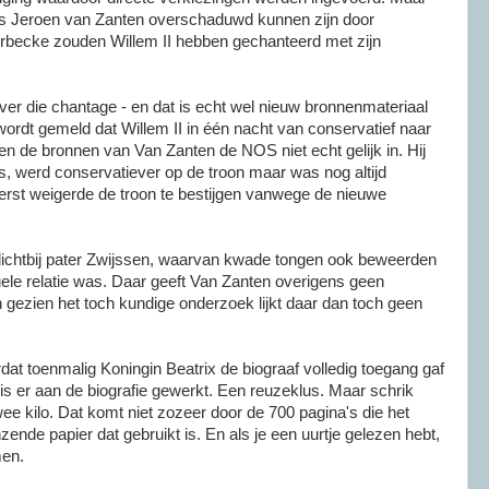
ns Jeroen van Zanten overschaduwd kunnen zijn door
rbecke zouden Willem II hebben gechanteerd met zijn
ver die chantage - en dat is echt wel nieuw bronnenmateriaal
ordt gemeld dat Willem II in één nacht van conservatief naar
en de bronnen van Van Zanten de NOS niet echt gelijk in. Hij
ins, werd conservatiever op de troon maar was nog altijd
e eerst weigerde de troon te bestijgen vanwege de nieuwe
, dichtbij pater Zwijssen, waarvan kwade tongen ook beweerden
le relatie was. Daar geeft Van Zanten overigens geen
gezien het toch kundige onderzoek lijkt daar dan toch geen
at toenmalig Koningin Beatrix de biograaf volledig toegang gaf
r is er aan de biografie gewerkt. Een reuzeklus. Maar schrik
wee kilo. Dat komt niet zozeer door de 700 pagina's die het
zende papier dat gebruikt is. En als je een uurtje gelezen hebt,
men.