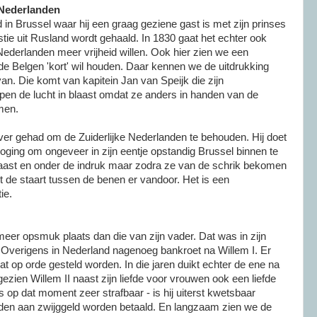
 Nederlanden
jd in Brussel waar hij een graag geziene gast is met zijn prinses
stie uit Rusland wordt gehaald. In 1830 gaat het echter ook
 Nederlanden meer vrijheid willen. Ook hier zien we een
e de Belgen 'kort' wil houden. Daar kennen we de uitdrukking
 van. Die komt van kapitein Jan van Speijk die zijn
en de lucht in blaast omdat ze anders in handen van de
men.
over gehad om de Zuiderlijke Nederlanden te behouden. Hij doet
ging om ongeveer in zijn eentje opstandig Brussel binnen te
rbaast en onder de indruk maar zodra ze van de schrik bekomen
et de staart tussen de benen er vandoor. Het is een
ie.
 meer opsmuk plaats dan die van zijn vader. Dat was in zijn
. Overigens in Nederland nagenoeg bankroet na Willem I. Er
at op orde gesteld worden. In die jaren duikt echter de ene na
ezien Willem II naast zijn liefde voor vrouwen ook een liefde
s op dat moment zeer strafbaar - is hij uiterst kwetsbaar
lden aan zwijggeld worden betaald. En langzaam zien we de