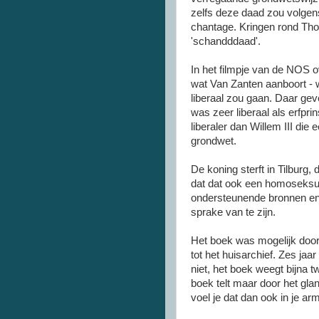
zelfs deze daad zou volge
chantage. Kringen rond Tho
'schandddaad'.
In het filmpje van de NOS o
wat Van Zanten aanboort - w
liberaal zou gaan. Daar gev
was zeer liberaal als erfpr
liberaler dan Willem III di
grondwet.
De koning sterft in Tilburg
dat dat ook een homoseksue
ondersteunende bronnen en 
sprake van te zijn.
Het boek was mogelijk doord
tot het huisarchief. Zes jaa
niet, het boek weegt bijna t
boek telt maar door het glan
voel je dat dan ook in je ar