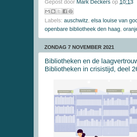
Gepost door
Mark Deckers
op
10:13
Labels:
auschwitz
,
elsa louise van go
openbare bibliotheek den haag
,
oranj
ZONDAG 7 NOVEMBER 2021
Bibliotheken en de laagvertro
Bibliotheken in crisistijd, deel 2