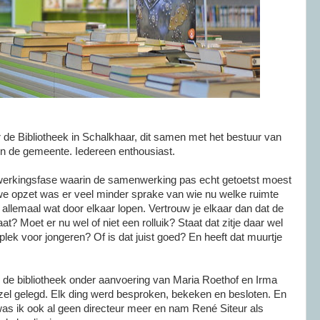
r de Bibliotheek in Schalkhaar, dit samen met het bestuur van
en de gemeente. Iedereen enthousiast.
werkingsfase waarin de samenwerking pas echt getoetst moest
e opzet was er veel minder sprake van wie nu welke ruimte
 allemaal wat door elkaar lopen. Vertrouw je elkaar dan dat de
? Moet er nu wel of niet een rolluik? Staat dat zitje daar wel
ek voor jongeren? Of is dat juist goed? En heeft dat muurtje
 de bibliotheek onder aanvoering van Maria Roethof en Irma
zel gelegd. Elk ding werd besproken, bekeken en besloten. En
e was ik ook al geen directeur meer en nam René Siteur als