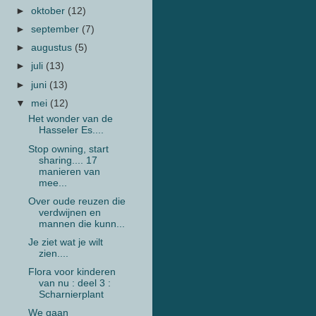
►
oktober
(12)
►
september
(7)
►
augustus
(5)
►
juli
(13)
►
juni
(13)
▼
mei
(12)
Het wonder van de
Hasseler Es....
Stop owning, start
sharing.... 17
manieren van
mee...
Over oude reuzen die
verdwijnen en
mannen die kunn...
Je ziet wat je wilt
zien....
Flora voor kinderen
van nu : deel 3 :
Scharnierplant
We gaan