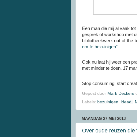
Een man die mij al vaak tot 
gesprek of workshop met de
bibliotheekwerk out-of-the-
om te bezuinigen".
Ook nu laat hij weer een pr
met minder te doen. 17 mani
Stop consuming, start creat
Gepost door
Mark Deckers
Labels:
bezuinigen
,
ideadj
,
MAANDAG 27 MEI 2013
Over oude reuzen die 