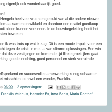
ng eigenlijk ook wonderbaarlijk goed.
en!
k Hengelo heel veel vruchten geplukt van al die andere nieuwe
 Allemaal samen ontwikkeld en daardoor een relatief goedkoop
oit alleen kunnen verzinnen. In de bouwbegeleiding heeft het
nsten bewezen.
en ik was trots op wat ik zag. Dit is een mooie impuls voor een
cht tegen de crisis in met tal van slimme oplossingen. Een win-
 dat deze vestigingen de komende tijd flinke groeicijfers gaat
king, goede inrichting, goed personeel en sterk verruimde
elfsprekend en succesvolle samenwerking is nog schaarser.
s het misschien toch wel een wonder, Franklin.
op
06:00
2 opmerkingen:
,
Franklin Veldhuis
,
Hasseler Es
,
Irma Banis
,
Maria Roethof
,