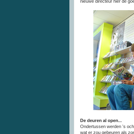
nieuwe directeur hier de go
De deuren al open...
Ondertussen werden 's ocht
wat er zou gebeuren als zo