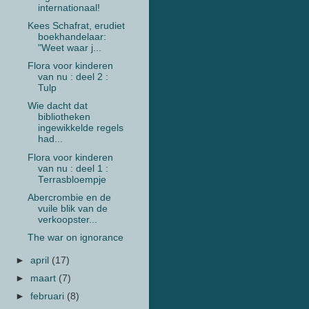
internationaal!
Kees Schafrat, erudiet
boekhandelaar:
"Weet waar j...
Flora voor kinderen
van nu : deel 2 :
Tulp
Wie dacht dat
bibliotheken
ingewikkelde regels
had...
Flora voor kinderen
van nu : deel 1 :
Terrasbloempje
Abercrombie en de
vuile blik van de
verkoopster...
The war on ignorance
►
april
(17)
►
maart
(7)
►
februari
(8)