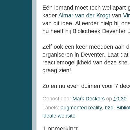
Eén iemand moet toch wel apart g
kader
Almar van der Krogt
van
Vi
van dit idee. Al eerder hielp hij o
nu heeft hij Bibliotheek Deventer 
Zelf ook een keer meedoen aan 
organiseren in Deventer. Laat dat
reactiemogelijkheid van deze site.
graag zien!
Zo en nu even duimen voor 7 de
Gepost door
Mark Deckers
op
10:30
Labels:
augmented reality
,
b2d
,
Bibli
ideale website
1 opmerking: