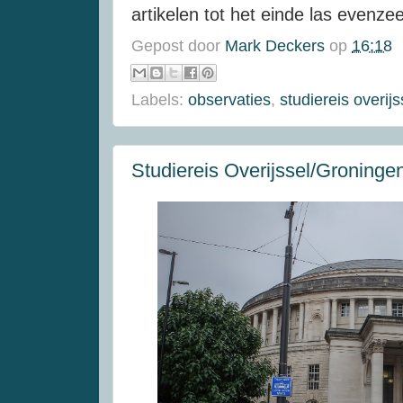
artikelen tot het einde las evenzee
Gepost door
Mark Deckers
op
16:18
Labels:
observaties
,
studiereis overij
Studiereis Overijssel/Groninge