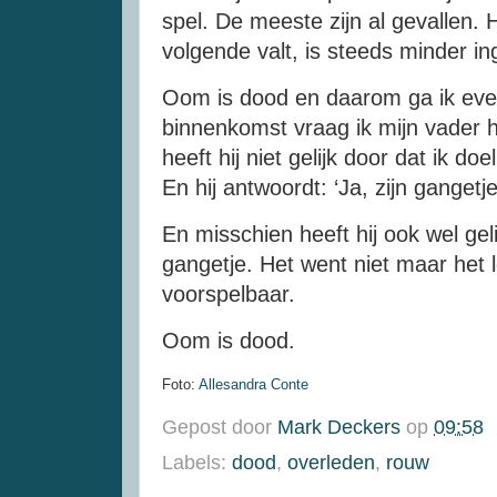
spel. De meeste zijn al gevallen.
volgende valt, is steeds minder i
Oom is dood en daarom ga ik even 
binnenkomst vraag ik mijn vader h
heeft hij niet gelijk door dat ik doe
En hij antwoordt: ‘Ja, zijn gangetj
En misschien heeft hij ook wel geli
gangetje. Het went niet maar het 
voorspelbaar.
Oom is dood.
Foto:
Allesandra Conte
Gepost door
Mark Deckers
op
09:58
Labels:
dood
,
overleden
,
rouw