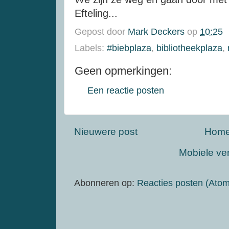
Efteling...
Gepost door
Mark Deckers
op
10:25
Labels:
#biebplaza
,
bibliotheekplaza
,
Geen opmerkingen:
Een reactie posten
Nieuwere post
Hom
Mobiele ve
Abonneren op:
Reacties posten (Atom