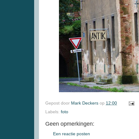
Gepost door
Mark Deckers
op
12:00
Labels:
foto
Geen opmerkingen:
Een reactie posten