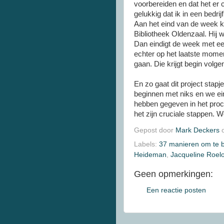
voorbereiden en dat het er c
gelukkig dat ik in een bedri
Aan het eind van de week kr
Bibliotheek Oldenzaal. Hij
Dan eindigt de week met een
echter op het laatste mome
gaan. Die krijgt begin volg
En zo
gaat
dit project
stapje
beginnen met niks en we ein
hebben gegeven in het pro
het zijn cruciale stappen. W
Gepost door
Mark Deckers
Labels:
37 manieren om te 
Heideman
,
Jacqueline Roelo
Geen opmerkingen:
Een reactie posten