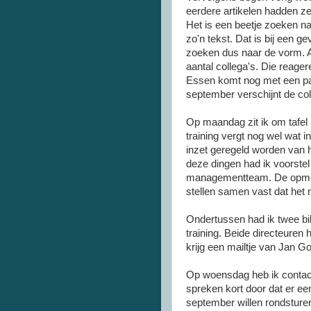
eerdere artikelen hadden z
Het is een beetje zoeken na
zo'n tekst. Dat is bij een g
zoeken dus naar de vorm. A
aantal collega's. Die reag
Essen komt nog met een paa
september verschijnt de col
Op maandag zit ik om tafe
training vergt nog wel wat i
inzet geregeld worden van
deze dingen had ik voorste
managementteam. De opmer
stellen samen vast dat het
Ondertussen had ik twee bib
training. Beide directeuren 
krijg een
mailtje
van Jan
G
Op woensdag heb ik conta
spreken kort door dat er e
september willen rondsturen