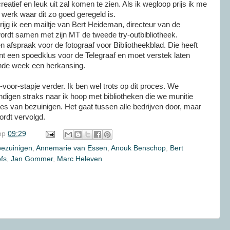
reatief en leuk uit zal komen te zien. Als ik wegloop prijs ik me
jf werk waar dit zo goed geregeld is.
ijg ik een
mailtje
van
Bert
Heideman, directeur van de
 wordt samen met zijn
MT
de tweede try-outbibliotheek.
 afspraak voor de fotograaf voor Bibliotheekblad. Die heeft
nt een spoedklus voor de Telegraaf en moet verstek laten
ende week een herkansing.
-voor-stapje
verder. Ik ben wel trots op dit proces. We
digen straks naar ik hoop met bibliotheken die we munitie
ces van bezuinigen. Het
gaat
tussen alle bedrijven door, maar
ordt vervolgd.
op
09:29
bezuinigen
,
Annemarie van Essen
,
Anouk Benschop
,
Bert
fs
,
Jan Gommer
,
Marc Heleven