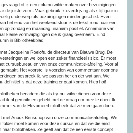
e gevraagd of ik een column wilde maken over
bezuinigingen
.
ar de juiste vorm. Vaak gebruik ik
overdrijving
als stijlfiguur in
evoelig onderwerp als
bezuinigingen
minder geschikt. Even
an het eind van het weekend stuur ik de tekst rond naar een
eren op zondag en maandag unaniem positief.
Annemarie
van
r kleine vormwijzigingen die ik graag overneem. Eind
umn in Bibliotheekblad.
l met
Jacqueline
Roelofs
, de directeur van Blauwe Brug. De
nvesteringen en we lopen een zeker financieel risico. Er moet
 het cursusbureau en van onze
communicatie-afdeling
. Voor al
l gemaakt. Het voorstel is voorzien van commentaar door ons
kingen bespreek ik, we passen her en der wat aan. We
 nu
definitief
is dat deze training er
gaat
komen.
Hiep
hoi!
liotheken benaderd die als try-out wilde dienen voor deze
had ik al
gemaild
en gebeld met de vraag om mee te doen. Ik
ommer
van de
Flevomeerbibliotheek
dat ze mee gaan doen.
ct met
Anouk
Benschop van onze
communicatie-afdeling
. We
en folder moet komen voor deze cursus en dat we die eind
 naar bibliotheken. Ze geeft aan dat ze een eerste concept