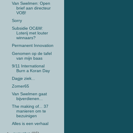
Van Swelmen: Open
brief aan directeur
VOB!
Sorry
Subsidie OC&W:
Loterij met louter
winnaars?
Permanent Innovation
Genomen op de tafel
van mijn baas
9/11 International
Burn a Koran Day
Dagje ziek...
Zomer65
Van Swelmen gaat
bijverdienen...
The making of... 37
manieren om te
bezuinigen
Alles is een verhaal