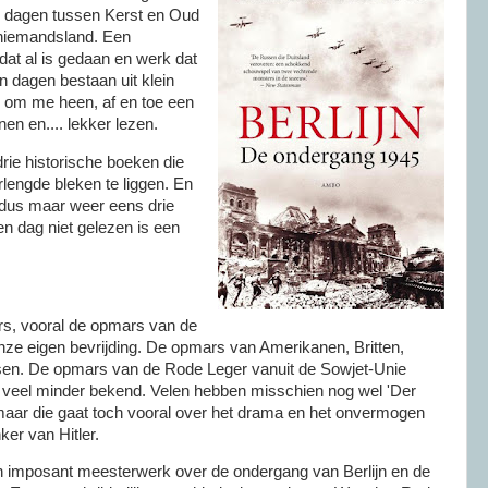
e dagen tussen Kerst en Oud
 niemandsland. Een
at al is gedaan en werk dat
jn dagen bestaan uit klein
 om me heen, af en toe een
nen en.... lekker lezen.
rie historische boeken die
erlengde bleken te liggen. En
 dus maar weer eens drie
n dag niet gelezen is een
rs, vooral de opmars van de
nze eigen bevrijding. De opmars van Amerikanen, Britten,
en. De opmars van de Rode Leger vanuit de Sowjet-Unie
len veel minder bekend. Velen hebben misschien nog wel 'Der
 maar die gaat toch vooral over het drama en het onvermogen
ker van Hitler.
n imposant meesterwerk over de ondergang van Berlijn en de