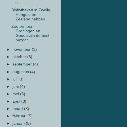
s...
Bibliotheken in Zwolle,
Hengelo en
Zeeland hebben ...
Zoetermeer,
Groningen en
Gouda zijn de best
bezoch...
►
november
(3)
►
oktober
(6)
►
september
(4)
►
augustus
(4)
►
juli
(3)
►
juni
(4)
►
mei
(6)
►
april
(8)
►
maart
(8)
►
februari
(5)
►
januari
(5)