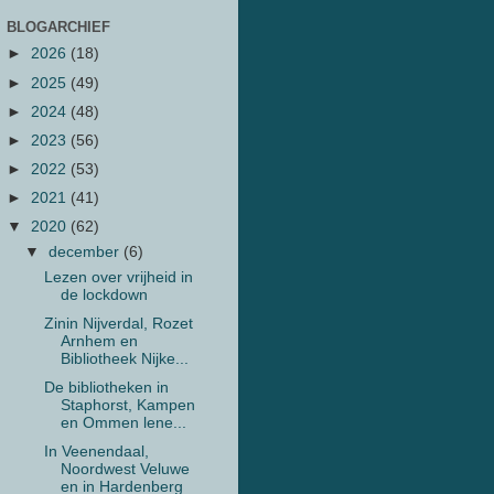
BLOGARCHIEF
►
2026
(18)
►
2025
(49)
►
2024
(48)
►
2023
(56)
►
2022
(53)
►
2021
(41)
▼
2020
(62)
▼
december
(6)
Lezen over vrijheid in
de lockdown
Zinin Nijverdal, Rozet
Arnhem en
Bibliotheek Nijke...
De bibliotheken in
Staphorst, Kampen
en Ommen lene...
In Veenendaal,
Noordwest Veluwe
en in Hardenberg