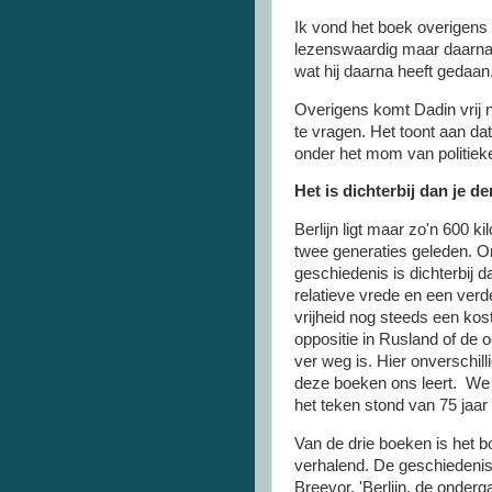
Ik vond het boek overigens ni
lezenswaardig maar daarna 
wat hij daarna heeft gedaan.
Overigens komt Dadin vrij n
te vragen. Het toont aan da
onder het mom van politiek
Het is dichterbij dan je de
Berlijn ligt maar zo'n 600 k
twee generaties geleden. O
geschiedenis is dichterbij 
relatieve vrede en een verd
vrijheid nog steeds een kos
oppositie in Rusland of de 
ver weg is. Hier onverschilli
deze boeken ons leert. We sl
het teken stond van 75 jaar 
Van de drie boeken is het b
verhalend. De geschiedenis
Breevor, 'Berlijn, de onderg