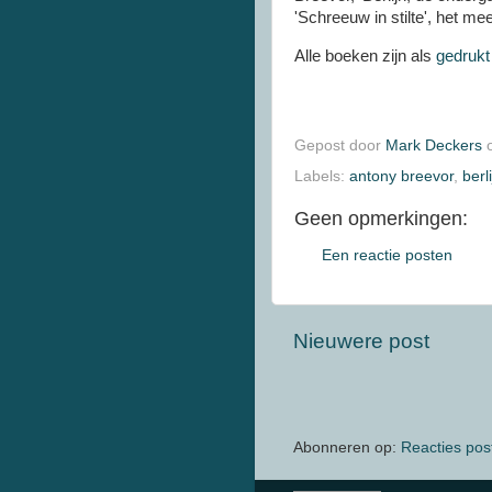
'Schreeuw in stilte', het m
Alle boeken zijn als
gedrukt
Gepost door
Mark Deckers
Labels:
antony breevor
,
berl
Geen opmerkingen:
Een reactie posten
Nieuwere post
Abonneren op:
Reacties pos