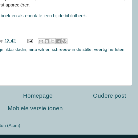
eest appreciëren.
 boek en als ebook te leen bij de bibliotheek.
op
13:42
ijn
,
ildar dadin
,
nina wilner
,
schreeuw in de stilte
,
veertig herfsten
Homepage
Oudere post
Mobiele versie tonen
ten (Atom)