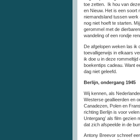
toe zetten. Ik hou van dez
en Nieuw. Het is een soort
niemandsland tussen werk d
nog niet hoeft te starten. Mi
gerommel met de dierbaren
wandeling of een rondje ren
De afgelopen weken las ik d
toevalligerwijs in elkaars v
ik doe u in deze rommeltijd
boekentips cadeau. Want ee
dag niet geleefd.
Berlijn, ondergang 1945
Wij kennen, als Nederlande
Westerse geallieerden en o
Canadezen, Polen en Frans
richting Berlijn is voor ve
Untergang' als film gezien
dat zich afspeelde in de bun
Antony Breevor schreef ee