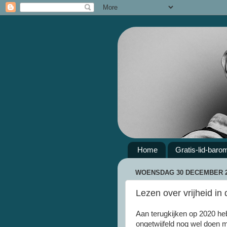
Home
Gratis-lid-baro
WOENSDAG 30 DECEMBER 2
Lezen over vrijheid in
Aan terugkijken op 2020 heb
ongetwijfeld nog wel doen m