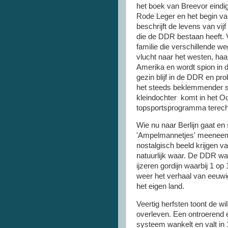
het boek van Breevor eindigt
Rode Leger en het begin v
beschrijft de levens van vijf
die de DDR bestaan heeft. V
familie die verschillende 
vlucht naar het westen, haar
Amerika en wordt spion in
gezin blijf in de DDR en pro
het steeds beklemmender so
kleindochter komt in het O
topsportsprogramma terech
Wie nu naar Berlijn gaat en
'Ampelmannetjes' meeneem
nostalgisch beeld krijgen v
natuurlijk waar. De DDR wa
ijzeren gordijn waarbij 1 o
weer het verhaal van eeuw
het eigen land.
Veertig herfsten toont de wi
overleven. Een ontroerend 
systeem wankelt en valt in 