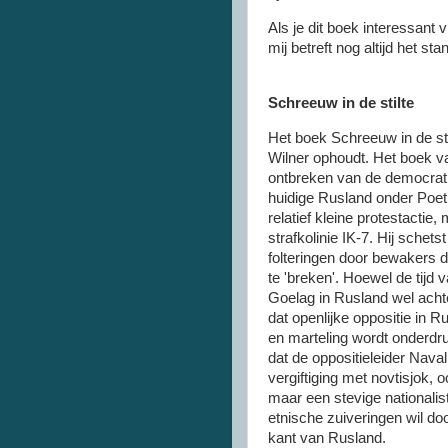
Als je dit boek interessant v
mij betreft nog altijd het 
Schreeuw in de stilte
Het boek Schreeuw in de st
Wilner ophoudt. Het boek va
ontbreken van de democrati
huidige Rusland onder Poet
relatief kleine protestactie
strafkolinie IK-7. Hij schets
folteringen door bewakers 
te 'breken'. Hoewel de tijd
Goelag in Rusland wel achter
dat openlijke oppositie in 
en marteling wordt onderdru
dat de oppositieleider Naval
vergiftiging met novtisjok, 
maar een stevige nationalis
etnische zuiveringen wil do
kant van Rusland.