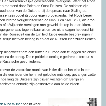
 Een verschrikkelijke geschiedenis overigens. Want het Rode
erkrachtend door Polen en Oost-Pruisen. De soldaten zijn
eedheden van de Duitsers bij de opmars naar Stalingrad.
ussen zijn opgehitst door eigen propaganda. Het Rode Leger
een interne veiligheidsdienst, de NKVD en SMERSH, die erop
rs of afwijkende meningen met geweld de kop in te drukken.
legergeneraals tegen elkaar uit om ze uit te dagen het eerst bij
alin die Roosevelt om de tuin leidt bij de eerste besprekingen in
 Berlijn niet van belang is en dat de Russen zich zullen richten
rop uit geweest om een buffer in Europa aan te leggen die onder
t na de oorlog. De in politieke ideologie gedrenkte terreur is
de Russische geschiedenis.
eevor de volstrekte manie van Hitler die tot het eind in een
n die een ieder die hem niet geloofde ontsloeg, gevangen zette
 hoe lang de Duitsers zijn blijven vechten om Berlijn en
nlevens onnodig zijn gesneuveld aan beide zijden.
van Nina Wilner
begint waar