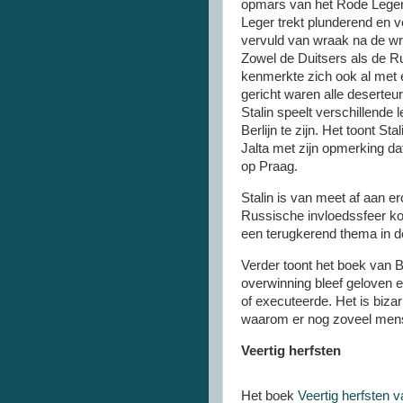
opmars van het Rode Leger.
Leger trekt plunderend en v
vervuld van wraak na de wr
Zowel de Duitsers als de R
kenmerkte zich ook al met 
gericht waren alle deserteu
Stalin speelt verschillende 
Berlijn te zijn. Het toont St
Jalta met zijn opmerking dat
op Praag.
Stalin is van meet af aan e
Russische invloedssfeer kom
een terugkerend thema in 
Verder toont het boek van Br
overwinning bleef geloven e
of executeerde. Het is bizar
waarom er nog zoveel mense
Veertig herfsten
Het boek
Veertig herfsten 