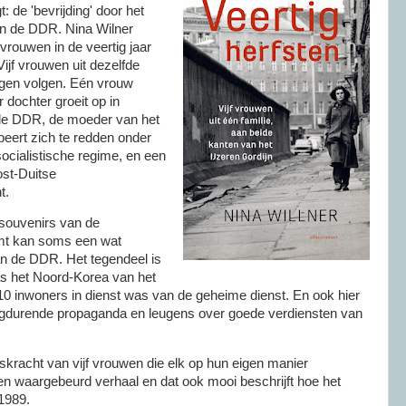
: de 'bevrijding' door het
an de DDR. Nina Wilner
 vrouwen in de veertig jaar
ijf vrouwen uit dezelfde
wegen volgen. Eén vrouw
 dochter groeit op in
 de DDR, de moeder van het
beert zich te redden onder
cialistische regime, en een
ost-Duitse
t.
 souvenirs van de
t kan soms een wat
an de DDR. Het tegendeel is
s het Noord-Korea van het
p 10 inwoners in dienst was van de geheime dienst. En ook hier
igdurende propaganda en leugens over goede verdiensten van
lskracht van vijf vrouwen die elk op hun eigen manier
en waargebeurd verhaal en dat ook mooi beschrijft hoe het
1989.