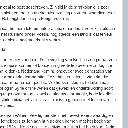
et al te best geschreven. Zijn tijd in de strafkolonie is zeer
volgt een meer politieke uiteenzetting en verantwoording voor
 Het krijgt dan iets prekerigs voor mij.
adat het hem lukt om internationale aandacht voor zijn situatie
t het Rusland onder Poetin, nog steeds een land is dat terreur
e ideologie nog steeds niet schuwt.
nkt
ilometer hier vandaan. De bevrijding van Berlijn is nog maar zo'n
nze opa's kunnen of konden nog vertellen over de oorlog. De
dan je denkt. Nederland kent nu ongeveer twee generaties van
er groeiende democratie. Deze boeken laten je zien dat die
tbaar maar broos goed is. We hoeven slechts te kijken naar
oorlog in Syrië om te weten dat geweld en onderdrukking nooit
g tegenover staan, is wel de slechtste strategie, is de les die
uiten bijna het jaar af dat - ironisch genoeg met lockdown - in
vrijheid.
oek van Wilner, 'Veertig herfsten' het meest lezenswaardig en
liefhebbers zullen aan hun trekken komen met het boek van
ang 1945'. En de politieke activisten zullen het boek van Dadin,