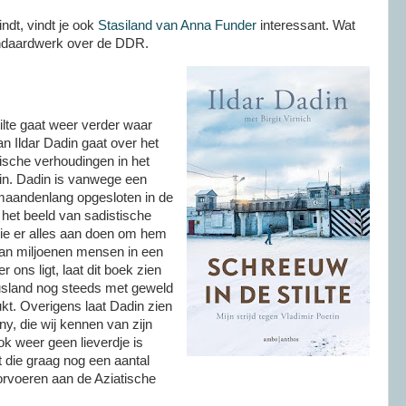
indt, vindt je ook
Stasiland van Anna Funder
interessant. Wat
standaardwerk over de DDR.
ilte gaat weer verder waar
n Ildar Dadin gaat over het
sche verhoudingen in het
in. Dadin is vanwege een
, maandenlang opgesloten in de
t het beeld van sadistische
die er alles aan doen om hem
 van miljoenen mensen in een
 ons ligt, laat dit boek zien
Rusland nog steeds met geweld
kt. Overigens laat Dadin zien
ny, die wij kennen van zijn
ook weer geen lieverdje is
t die graag nog een aantal
orvoeren aan de Aziatische