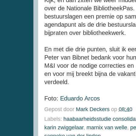
Kijk, en dan zitten we weer midde
over de Nationale BibliotheekPas.
bestuurslagen een premie op sam
agendapunt als de drie bestuursl
bijpraten over bibliotheekwerk.
En met die drie punten, sluit ik e
Peter van Bibnet bedank voor hun
M&I voor de nodige correcties en 
en voor mij breekt bijna de vakan
verdeeld.
Foto:
Eduardo Arcos
Gepost door
Mark Deckers
op
08:40
Labels:
haabaarheidsstudie consolida
karin zwiggelaar
,
marnix van welle
,
pe
sanneke van der linden