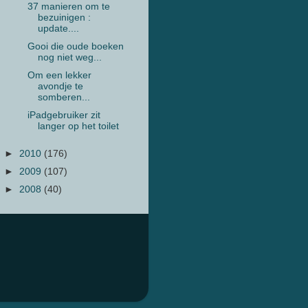
37 manieren om te
bezuinigen :
update....
Gooi die oude boeken
nog niet weg...
Om een lekker
avondje te
somberen...
iPadgebruiker zit
langer op het toilet
►
2010
(176)
►
2009
(107)
►
2008
(40)