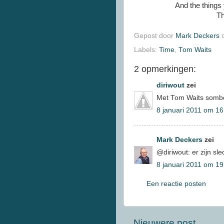
And the things 
Th
Gepost door
Mark Deckers
Labels:
Time
,
Tom Waits
2 opmerkingen:
diriwout
zei
Met Tom Waits sombe
8 januari 2011 om 16
Mark Deckers
zei
@diriwout: er zijn s
8 januari 2011 om 19
Een reactie posten
Nieuwere post