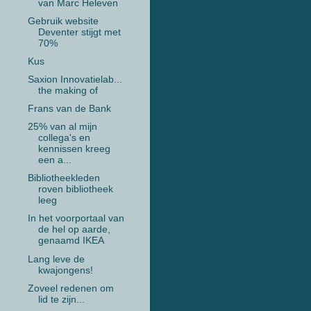
van Marc Heleven
Gebruik website
Deventer stijgt met
70%
Kus
Saxion Innovatielab...
the making of
Frans van de Bank
25% van al mijn
collega's en
kennissen kreeg
een a...
Bibliotheekleden
roven bibliotheek
leeg
In het voorportaal van
de hel op aarde,
genaamd IKEA
Lang leve de
kwajongens!
Zoveel redenen om
lid te zijn...