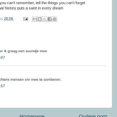
you can't remember, tell the things you can't forget
at history puts a saint in every dream
op
20:06
r ik graag een avondje mee
:07
lechtere mensen om mee te somberen.
:57
Homepage
Oudere post