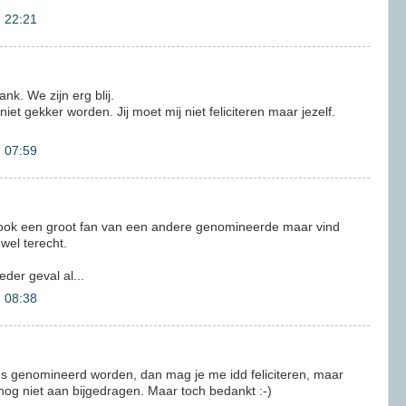
 22:21
nk. We zijn erg blij.
iet gekker worden. Jij moet mij niet feliciteren maar jezelf.
 07:59
n ook een groot fan van een andere genomineerde maar vind
wel terecht.
ieder geval al...
 08:38
us genomineerd worden, dan mag je me idd feliciteren, maar
 nog niet aan bijgedragen. Maar toch bedankt :-)