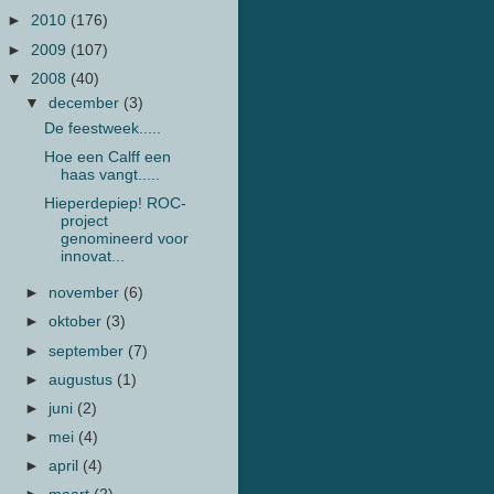
►
2010
(176)
►
2009
(107)
▼
2008
(40)
▼
december
(3)
De feestweek.....
Hoe een Calff een
haas vangt.....
Hieperdepiep! ROC-
project
genomineerd voor
innovat...
►
november
(6)
►
oktober
(3)
►
september
(7)
►
augustus
(1)
►
juni
(2)
►
mei
(4)
►
april
(4)