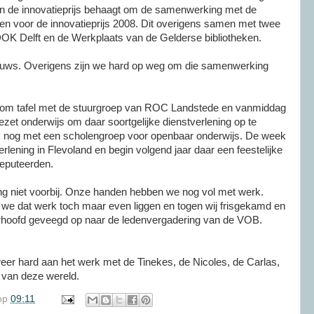
van de innovatieprijs behaagt om de samenwerking met de
en voor de innovatieprijs 2008. Dit overigens samen met twee
DOK Delft en de Werkplaats van de Gelderse bibliotheken.
 nieuws. Overigens zijn we hard op weg om die samenwerking
 om tafel met de stuurgroep van ROC Landstede en vanmiddag
zet onderwijs om daar soortgelijke dienstverlening op te
k nog met een scholengroep voor openbaar onderwijs. De week
erlening in Flevoland en begin volgend jaar daar een feestelijke
eputeerden.
g niet voorbij. Onze handen hebben we nog vol met werk.
we dat werk toch maar even liggen en togen wij frisgekamd en
rhoofd geveegd op naar de ledenvergadering van de VOB.
weer hard aan het werk met de Tinekes, de Nicoles, de Carlas,
 van deze wereld.
op
09:11