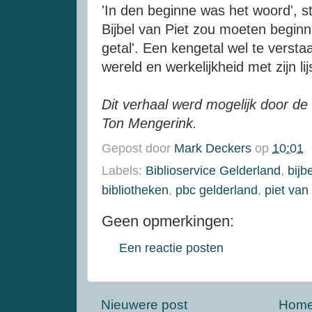
'In den beginne was het woord', st
Bijbel van Piet zou moeten begin
getal'. Een kengetal wel te verst
wereld en werkelijkheid met zijn lij
Dit verhaal werd mogelijk door de 
Ton Mengerink.
Gepost door
Mark Deckers
op
10:01
Labels:
Biblioservice Gelderland
,
bijb
bibliotheken
,
pbc gelderland
,
piet van 
Geen opmerkingen:
Een reactie posten
Nieuwere post
Hom