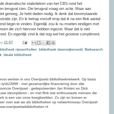
 de dramatische statistieken van het CBS rond het
een terugval zien. Die terugval vraag om actie. Maar aan
niet genoeg. Je hebt daden nodig. Ik denk dat bovenstaande
tratie zijn. En ik betrap mezelf erop dat ik na een flink aantal
kend begin te vinden. Eigenlijk zou ik nu moeten eindigen met
sen die zich hiervoor hebben ingezet. Maar dat is niet
 veel. En eigenlijk vind ik dat nog wel het grootste compliment.
op
21:07
ibliotheek rijssen/holten
,
bibliotheek steenwijkerwold
,
Biebsearch
,
k
,
ideale bibliotheek
mooi werken in ons Overijssels bibliotheeknetwerk. Op basis
it.ly/diJJWW - met gezamenlijke financiering door alle
ovincie Overijssel - gedeputeerden Jan Kristen en Dick
ouwe steunpilaren - en met flink wat enthousiaste mensen die
ark is een van onze boegbeelden. Zo zijn en komen er
er over wat we als bibliotheken op netwerkniveau Overijssel
ww.overijsselsebibliotheken.nl