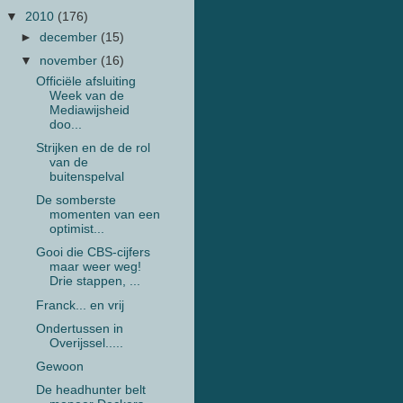
▼
2010
(176)
►
december
(15)
▼
november
(16)
Officiële afsluiting
Week van de
Mediawijsheid
doo...
Strijken en de de rol
van de
buitenspelval
De somberste
momenten van een
optimist...
Gooi die CBS-cijfers
maar weer weg!
Drie stappen, ...
Franck... en vrij
Ondertussen in
Overijssel.....
Gewoon
De headhunter belt