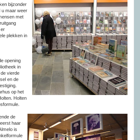
ken bijzonder
l u maar weer
e mensen met
ruitgang
 er
le plekken in
de opening
iotheek in
 de vierde
ssel en de
estiging.
urhus op het
Holten. Holten
psformule.
ende de
 eerst haar
Almelo is
nkelformule