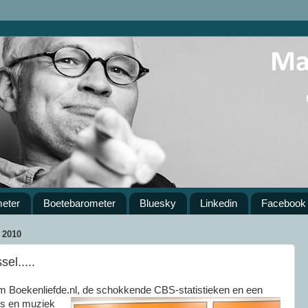
meter
Boetebarometer
Bluesky
Linkedin
Facebook
2010
el.....
 om Boekenliefde.nl, de schokkende CBS-statistieken en een
o’s en muziek