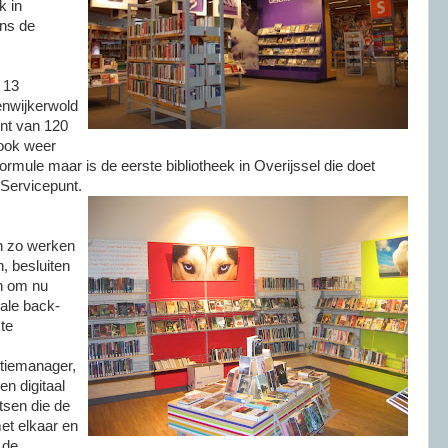
k in
ens de
 13
enwijkerwold
nt van 120
 ook weer
ormule maar is de eerste bibliotheek in Overijssel die doet
 Servicepunt.
en zo werken
, besluiten
n om nu
ale back-
 te
tiemanager,
n digitaal
atsen die de
et elkaar en
 de