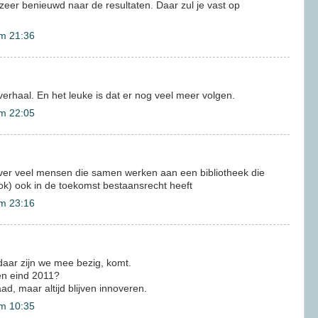
zeer benieuwd naar de resultaten. Daar zul je vast op
m 21:36
erhaal. En het leuke is dat er nog veel meer volgen.
m 22:05
ver veel mensen die samen werken aan een bibliotheek die
ok) ook in de toekomst bestaansrecht heeft
m 23:16
daar zijn we mee bezig, komt.
en eind 2011?
d, maar altijd blijven innoveren.
m 10:35