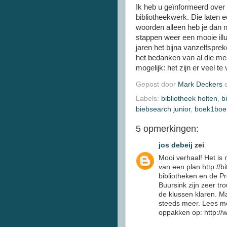
Ik heb u geïnformeerd over
bibliotheekwerk. Die laten 
woorden alleen heb je dan 
stappen weer een mooie illus
jaren het bijna vanzelfspre
het bedanken van al die men
mogelijk: het zijn er veel te
Gepost door
Mark Deckers
Labels:
bibliotheek holten
,
b
biebsearch junior
,
boek1boe
5 opmerkingen:
jos debeij
zei
Mooi verhaal! Het is 
van een plan http://b
bibliotheken en de Pr
Buursink zijn zeer tr
de klussen klaren. M
steeds meer. Lees me
oppakken op: http://w