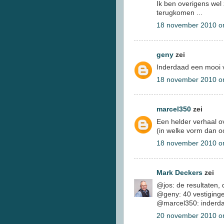
Ik ben overigens wel 
terugkomen ...
18 november 2010 o
geny
zei
Inderdaad een mooi v
18 november 2010 o
marcel350
zei
Een helder verhaal o
(in welke vorm dan o
18 november 2010 o
Mark Deckers
zei
@jos: de resultaten, 
@geny: 40 vestiging
@marcel350: inderdaa
20 november 2010 o