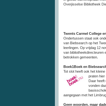
Overjisselse Bibliotheek Di
Twents Carmel College e
Ondertussen staat ook onderw
van Biebsearch op het Twen
leerlingen. Op vrijdag 12 no
van bibliotheekdirecteuren
betrokken gemeenten.
Boek1Boek en Biebsearch
Tot slot heeft ook het klei
praten hier
Daar heeft
vonden daa
basisschol
aangegaan met het Limbrugs
Geen woorden, maar dad