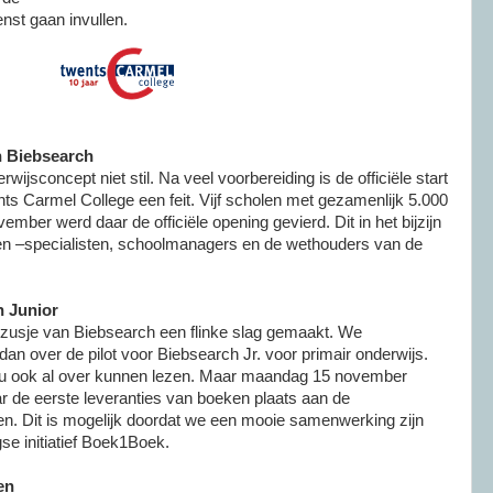
enst gaan invullen.
n Biebsearch
ijsconcept niet stil. Na veel voorbereiding is de officiële start
ts Carmel College een feit. Vijf scholen met gezamenlijk 5.000
vember werd daar de officiële opening gevierd. Dit in het bijzijn
 en –specialisten, schoolmanagers en de wethouders van de
 Junior
ne zusje van Biebsearch een flinke slag gemaakt. We
 dan over de pilot voor Biebsearch Jr. voor primair onderwijs.
 u ook al over kunnen lezen. Maar maandag 15 november
r de eerste leveranties van boeken plaats aan de
en. Dit is mogelijk doordat we een mooie samenwerking zijn
e initiatief Boek1Boek.
en