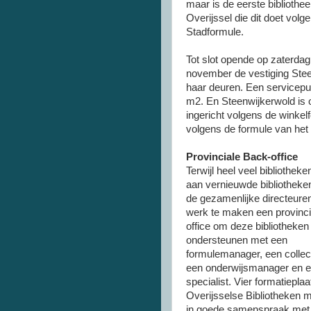
maar is de eerste bibliothee
Overijssel die dit doet volg
Stadformule.
Tot slot opende op zaterdag
november de vestiging Ste
haar deuren. Een servicepu
m2. En Steenwijkerwold is
ingericht volgens de winkelf
volgens de formule van het
Provinciale Back-office
Terwijl heel veel bibliothek
aan vernieuwde bibliotheken
de gezamenlijke directeure
werk te maken een provinci
office om deze bibliotheken
ondersteunen met een
formulemanager, een collec
een onderwijsmanager en ee
specialist. Vier formatiepla
Overijsselse Bibliotheken m
in goede samenspraak met