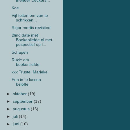
meneer Deckers...
Koe
Vijf feiten om van te
schrikken...
Rigor mortis revisited
Blind date met
Boekenliefde.nl met
pespectief op l...
Schapen
Ruzie om
boekenliefde
xxx Truste, Marieke
Een in te lossen
belofte
►
oktober
(19)
►
september
(17)
►
augustus
(16)
►
juli
(14)
►
juni
(16)