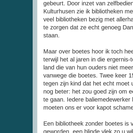
gebeurt. Door inzet van zelfbedi
Kulturhusen
zie ik bibliotheken m
veel bibliotheken bezig met aller
te zorgen dat ze echt genoeg Da
staan.
Maar over boetes hoor ik toch hee
terwijl het al jaren in die
ergernis-
land die van hun ouders niet mee
vanwege die boetes. Twee keer 
tegen zijn kind dat het echt moet ui
nog beter: het zou goed zijn om ee
te gaan. Iedere baliemedewerker k
moeten ons er voor kapot scham
Een bibliotheek zonder boetes is
geworden, een blinde vlek zo u wi