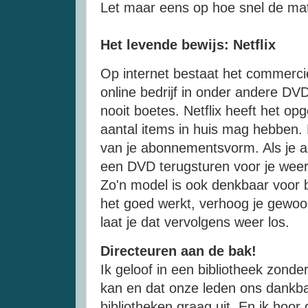
Let maar eens op hoe snel de mate
Het levende bewijs:
Netflix
Op
internet
bestaat het commercië
online
bedrijf in onder andere
DVD
nooit boetes.
Netflix
heeft het opg
aantal
items in huis mag hebben.
van je
abonnementsvorm
. Als je 
een
DVD
terugsturen voor je weer
Zo'n model is ook denkbaar voor bi
het goed werkt, verhoog je gewoon
laat je dat vervolgens weer los.
Directeuren aan de bak!
Ik geloof in een bibliotheek zonde
kan en dat onze leden ons dankba
bibliotheken graag uit. En ik hoo