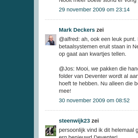
Nooit meer boete stond er vorig j
29 november 2009 om 23:14
Mark Deckers
zei
@alfred: ah, ook een leuk punt.
betaalsystemen eruit staan in N
op gaat aan kwartjes tellen.
@Jos: Mooi, we pakken die han
folder van Deventer wordt al aa
hoeft te hebben. Nu alleen die b
mee!
30 november 2009 om 08:52
steenwijk23
zei
persoonlijk vind ik dit helemaal
erg benieuwd Deventer!