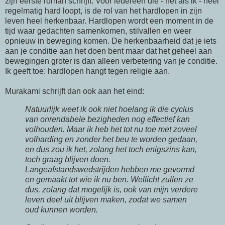
zijn eerste roman schrijft. Voor iedereen die - net als ik - heel
regelmatig hard loopt, is de rol van het hardlopen in zijn
leven heel herkenbaar. Hardlopen wordt een moment in de
tijd waar gedachten samenkomen, stilvallen en weer
opnieuw in beweging komen. De herkenbaarheid dat je iets
aan je conditie aan het doen bent maar dat het geheel aan
bewegingen groter is dan alleen verbetering van je conditie.
Ik geeft toe: hardlopen hangt tegen religie aan.
Murakami schrijft dan ook aan het eind:
Natuurlijk weet ik ook niet hoelang ik die cyclus
van onrendabele bezigheden nog effectief kan
volhouden. Maar ik heb het tot nu toe met zoveel
volharding en zonder het beu te worden gedaan,
en dus zou ik het, zolang het toch enigszins kan,
toch graag blijven doen.
Langeafstandswedstrijden hebben me gevormd
en gemaakt tot wie ik nu ben. Wellicht zullen ze
dus, zolang dat mogelijk is, ook van mijn verdere
leven deel uit blijven maken, zodat we samen
oud kunnen worden.