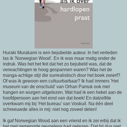
Huraki Murakami is een bejubelde auteur. In het verleden
las ik 'Norwegian Wood'. En ik was maar matig onder de
indruk. Was het het feit dat het zo bejubeld was, dat de
verwachtingen te hoog gespannen waren? Was het de
manga-achtige stijl die surrealistisch door het boek zwierf?
Of was ik gewoon een cultuurbarbaar? Ik had immers 'Het
museum van de onschuld' van Orhan Pamuk ook met
hangen en wurgen uitgelezen. Wat had ik een hekel aan de
hoofdpersoon aan het eind van dat boek! En datzelfde
overkwam mij bij 'Het bureau' van Voskuil. Na één deel
schreeuwde alles in mij: niet nog zoveel delen!
Ik gaf Norwegian Wood aan een vriend en ik zei erbij dat ik
het met gemengde gevoelens had gelezen. Dat hij dus niet