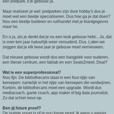
een pretpark. Elk gebouw ja.
Maar realiseer je wel: pretparken zijn dure hobby's dus je
moet wel een beetje specialiseren. Dus hoe ga je dat doen?
Nou een beetje barteren en ruilhandel met je klantgegevns
maar he.
En o ja, als je denkt dat je nu een leuk gebouw hebt... Ja, dat
is over tien jaar natuurlijk weer verouderd. Dus. Laten we
zeggen dat je elk twee jaar je gebouw moet vernieuwen.
Dat nieuwe gebouw wordt dus een hangplek voor ouderen,
een literair centrum, een fablab en een Seats2meet. Deal?
Wat is een superprofessional?
Nou fijn. De bibliothecaris staat in een fout rijtje van
beroepen: namelijk in het rijtje van beroepen die verdwijnen.
Kortom, de bibliothecaris moet een upgrade. Wordt dus
mediacoach, game coach, app maker of big data journalist.
Zo dat schiet mooi op.
Ben jij future proof?
De laatste vraag is of je nou future proof. Ik wens u weinig