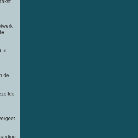
aakst
etwerk
de
 in
n de
ezelfde
vergeet
aardige