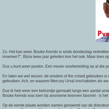
Zo. Het kan weer.
Bouke
Arends
is sinds donderdag vertrokken
innemen?". Bijna twee jaar geleden kon het ook. Maar toen o
Dus u kunt weer poolen. Een mooie voorbereiding op al die
po
En laten we wel wezen: de wisdom of
the
crowd
gebruiken is 
gebruiken. Ach, en waarom M
ercury
Urval
inschakelen als we
Dus ik heb weer een belrondje gemaakt langs een aantal ano
Bouke
Arends
was toen bij anonieme bronnen favoriet - is het 
Op de eerste plaats worden
namen
genoemd van de directeure