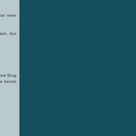
 dan weer
sen, dus
auwe Brug
te kennis