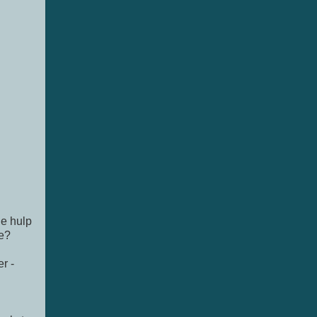
le hulp
e?
r -