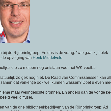
 bij de Rijnbrinkgroep. En dus is de vraag: "wie
gaat
zijn plek
p de opvolging van
Henk
Middelveld
.
oltjes
die
zo meteen
nog ontstaan voor het
WK-voetbal
.
natuurlijk zo gek nog niet. De Raad van
Commissarissen
kan al
 samen dat varkentje ook wel kunnen wassen? Doet u even me
nieme maar welingelichte bronnen. En anders dan de vorige kee
beeld veel diffuser.
n van de drie bibliotheekbedrijven van de Rijnbrinkgroep: Ad