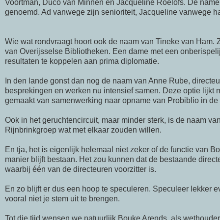
Voortman,
Duco
van Minnen en
Jacqueline
Roelofs
. De
name
genoemd. Ad vanwege zijn senioriteit,
Jacqueline
vanwege ha
Wie wat rondvraagt hoort ook de naam van Tineke van Ham. Ze 
van Overijsselse Bibliotheken. Een dame met een onberispeli
resultaten te koppelen aan prima diplomatie.
In
den
lande gonst dan nog de naam van
Anne
Rube
, directe
besprekingen en werken nu intensief samen. Deze optie lijkt mi
gemaakt van samenwerking naar opname van
Probiblio
in de
Ook in het geruchtencircuit, maar minder sterk, is de naam van
Rijnbrinkgroep wat met elkaar zouden willen.
En tja, het is eigenlijk helemaal niet zeker of de functie van
Bo
manier blijft bestaan. Het zou kunnen dat de bestaande dire
waarbij
één
van de directeuren voorzitter is.
En zo blijft er dus een hoop te speculeren. Speculeer lekker 
vooral niet je stem uit te brengen.
Tot die tijd wensen we natuurlijk
Bouke
Arends
, als wethoude