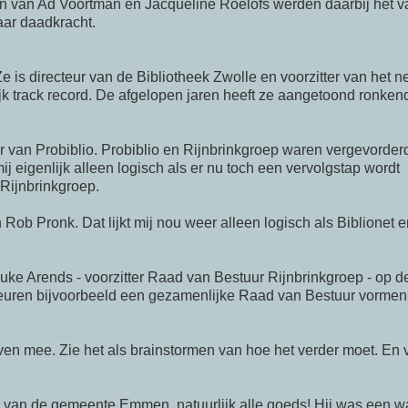
n
van Ad Voortman en
Jacqueline
Roelofs
werden daarbij het v
ar daadkracht.
is directeur van de Bibliotheek Zwolle en voorzitter van het n
jk track record. De afgelopen jaren heeft ze aangetoond ronken
ur van
Probiblio
.
Probiblio
en Rijnbrinkgroep waren vergevorderd
j eigenlijk alleen logisch als er nu toch een vervolgstap wordt
 Rijnbrinkgroep.
 Rob Pronk. Dat lijkt mij nou weer alleen logisch als
Biblionet
e
uke
Arends
- voorzitter Raad van Bestuur Rijnbrinkgroep - op d
cteuren bijvoorbeeld een gezamenlijke Raad van Bestuur vormen
even mee. Zie het als brainstormen van hoe het verder moet. En 
r van de gemeente Emmen, natuurlijk alle goeds! Hij was een w