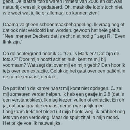
gebit. De laatste foto's waren immers van 2006 en dat was
natuurlijk vreselijk gedateerd. Oh, maak die foto's toch niet,
wie weet wat jullie er allemaal op kunnen zien!
Daarna volgt een schoonmaakbehandeling. Ik vraag nog of
dat ook niet verdoofd kan worden, gewoon het hele gebit.
"Nee, meneer Deckers dat is echt niet nodig " zegt R. "Even
flink zijn."
Op de achtergrond hoor ik C. "Oh, is Mark er? Dat zijn de
foto's?" Door mijn hoofd schiet: huh, kent ze mij bij
voornaam? Wat zegt dat over mij en mijn gebit? Dan hoor ik
iets over een extractie. Gelukkig het gaat over een patiënt in
de ruimte ernaast, denk ik.
De patiënt in de kamer naast mij komt niet opdagen. C. zal
mij zometeen verder helpen. Ik heb een gaatje in 2.8 (dat is
een verstandskies). Ik mag kiezen vullen of extractie. En oh
ja, dat amalgaantje ernaast nemen we gelijk mee.
Langzaam trekt het bloed uit mijn hoofd weg, ik brabbel nog
iets van een verdoving. Maar de spuit zit al in mijn mond.
Het prikje voel ik nauwelijks.