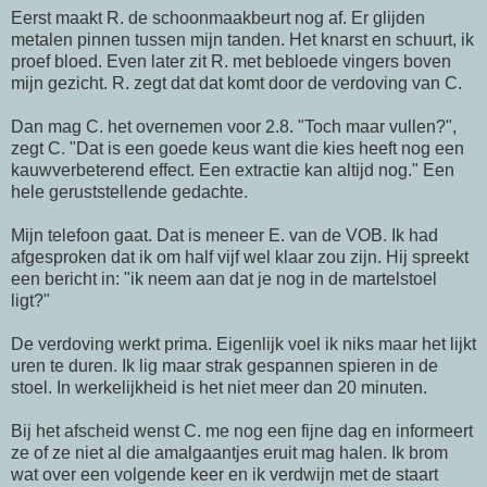
Eerst maakt R. de schoonmaakbeurt nog af. Er glijden
metalen pinnen tussen mijn tanden. Het knarst en schuurt, ik
proef bloed. Even later zit R. met bebloede vingers boven
mijn gezicht. R. zegt dat dat komt door de verdoving van C.
Dan mag C. het overnemen voor 2.8. "Toch maar vullen?",
zegt C. "Dat is een goede keus want die kies heeft nog een
kauwverbeterend effect. Een extractie kan altijd nog." Een
hele geruststellende gedachte.
Mijn telefoon gaat. Dat is meneer E. van de VOB. Ik had
afgesproken dat ik om half vijf wel klaar zou zijn. Hij spreekt
een bericht in: "ik neem aan dat je nog in de martelstoel
ligt?"
De verdoving werkt prima. Eigenlijk voel ik niks maar het lijkt
uren te duren. Ik lig maar strak gespannen spieren in de
stoel. In werkelijkheid is het niet meer dan 20 minuten.
Bij het afscheid wenst C. me nog een fijne dag en informeert
ze of ze niet al die amalgaantjes eruit mag halen. Ik brom
wat over een volgende keer en ik verdwijn met de staart