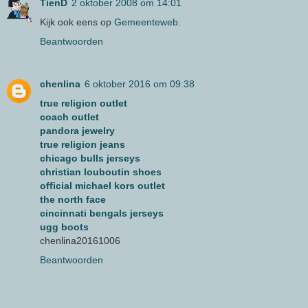
TienD
2 oktober 2008 om 14:01
Kijk ook eens op
Gemeenteweb
.
Beantwoorden
chenlina
6 oktober 2016 om 09:38
true religion outlet
coach outlet
pandora jewelry
true religion jeans
chicago bulls jerseys
christian louboutin shoes
official michael kors outlet
the north face
cincinnati bengals jerseys
ugg boots
chenlina20161006
Beantwoorden