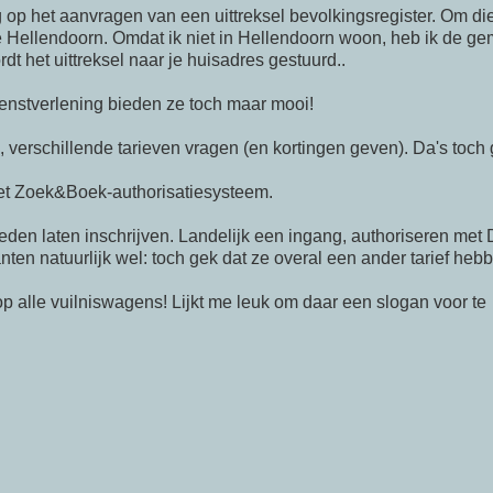
g op het aanvragen van een uittreksel bevolkingsregister. Om di
e Hellendoorn. Omdat ik niet in Hellendoorn woon, heb ik de g
dt het uittreksel naar je huisadres gestuurd..
enstverlening bieden ze toch maar mooi!
, verschillende tarieven vragen (en kortingen geven). Da's toch 
 het Zoek&Boek-authorisatiesysteem.
leden laten inschrijven. Landelijk een ingang, authoriseren met 
ten natuurlijk wel: toch gek dat ze overal een ander tarief heb
 op alle vuilniswagens! Lijkt me leuk om daar een slogan voor te