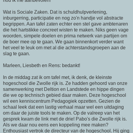
hou ik me aanbevolen!
Wat is Sociale Zaken. Dat is schuldhulpverlening,
inburgerring
, participatie en nog zo'n handje vol abstracte
begrippen. Aan tafel zaten echter een stel gave ambtenaren
die het hartstikke concreet wisten te maken. Niks geen vage
woorden, simpele doelen en prima netwerk van partijen om
de boer mee op te gaan. We gaan binnenkort verder want
het veel te leuk om met al die achterstandsgroepen aan de
slag te gaan.
Marleen,
Liesbeth
en
Rens
: bedankt!
In de middag zat ik om tafel met, ik
denk
, de kleinste
hogeschool die Zwolle rijk is. Ze hadden gehoord van onze
samenwerking met
Deltion
en Landstede en hippe dingen
die we op technisch gebied daar maken. Deze hogeschool
wil een kenniscentrum Pedagogiek opzetten. Gezien de
schaal leek dat een lastig verhaal maar wel een uitdaging
om daar de juiste
tools
te maken. Op de valreep van het
gesprek kwam de link met de drie!
Pabo's
die Zwolle rijk is.
Als we daar nou eens een koppeling mee maken?
Enthousiast vertrok de directeur van de hogeschool. Hij ging